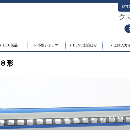
DCC製品
小型ジオラマ
BEMO製品ほか
ご購入方
８形