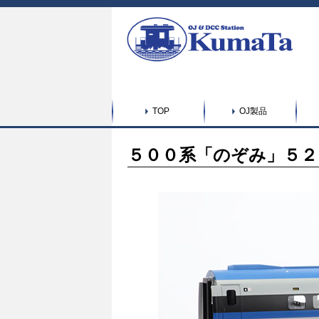
TOP
OJ製品
５００系「のぞみ」５２