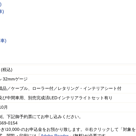
)
車)
号車)
- (税込)
 32mmゲージ
成品／ケーブル、ローラー付／レタリング・インテリアシート付
及び中間車用、別売完成済LEDインテリアライトセット有り
10月
制。下記御予約票にてお申し込みください。
669-0154
き\10,000-のお申込金をお預かり致します。※右クリックして「対象を
形式。閲覧・印刷には「
Adobe Reader
」(無料)が必要です。