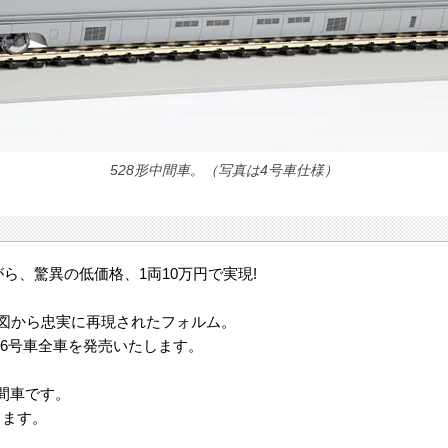
528形中間車。（写真は4号車仕様）
ら、驚異の低価格、1両10万円で実現!
計図から忠実に再現されたフォルム。
16号車全車を発売いたします。
。
中間車です。
します。